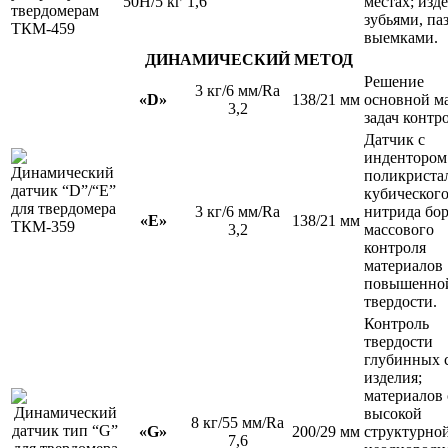
50H/5 кг
1,6
местах; изде
зубьями, па
выемками.
ДИНАМИЧЕСКИЙ МЕТОД
Решение
3 кг/6 мм/Ra
«D»
138/21 мм
основной м
3,2
задач контро
Датчик с
индентором
поликриста
кубическог
3 кг/6 мм/Ra
нитрида бор
«E»
138/21 мм
3,2
массового
контроля
материалов
повышенно
твердости.
Контроль
твердости
глубинных 
изделия;
материалов 
высокой
8 кг/55 мм/Ra
«G»
200/29 мм
структурно
7,6