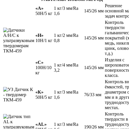
Решение
«А»
1 кг/3 мм/Ra
145/26 мм
основной м
50H/5 кг
1,6
задач контро
Контроль
твердости
гальваниче
«H»
1 кг/2 мм/Ra
145/26 мм
покрытий (
10H/1 кг
0,8
медь, никел
цинк, олово
т.д.)
Изделия с
«С»
1 кг/4 мм/Ra
шероховато
100H/10
145/26 мм
3,2
поверхности
кг
класса.
Контроль в
ёмкостей, т
«К»
1 кг/3 мм/Ra
диаметром о
76/33 мм
50H/5 кг
1,6
мм и в друг
труднодост
местах.
Контроль
твердости в
«AL»
1 кг/3 мм/Ra
труднодост
190/26 мм