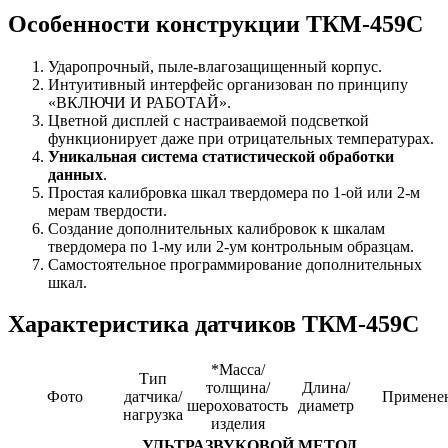
Особенности конструкции ТКМ-459С
Ударопрочный, пыле-влагозащищенный корпус.
Интуитивный интерфейс организован по принципу
«ВКЛЮЧИ И РАБОТАЙ».
Цветной дисплей с настраиваемой подсветкой
функционирует даже при отрицательных температурах.
Уникальная система статистической обработки
данных
.
Простая калибровка шкал твердомера по 1-ой или 2-м
мерам твердости.
Создание дополнительных калибровок к шкалам
твердомера по 1-му или 2-ум контрольным образцам.
Самостоятельное программирование дополнительных
шкал.
Характеристика датчиков ТКМ-459С
*Масса/
Тип
толщина/
Длина/
Фото
датчика/
Примене
шероховатость
диаметр
нагрузка
изделия
УЛЬТРАЗВУКОВОЙ МЕТОД