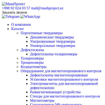
+998 92 024 03 57
mail@mashproject.uz
Заказать звонок
О компании
Каталог
Портативные твердомеры
Динамические твердомеры
Ультразвуковые твердомеры
Универсальные твердомеры
Дефектоскопы
Дефектоскопы-толщиномеры
Толщиномеры
Трещиномеры
Коэрцитиметры
Оборудование для магнитопорошкового контроля
Дефектоскопы магнитопорошковые
Установки магнитопорошкового контроля
Электромагниты для магнитопорошковой
дефектоскопии
Размагничивающие устройства
Стенды для магнитопорошкового контроля
Магнитометры
Стационарные УФ светильники