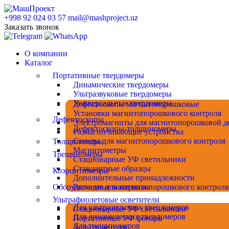
+998 92 024 03 57
mail@mashproject.uz
Заказать звонок
О компании
Каталог
Портативные твердомеры
Динамические твердомеры
Ультразвуковые твердомеры
Универсальные твердомеры
Дефектоскопы магнитопорошковые
Установки магнитопорошкового контроля
Дефектоскопы
Электромагниты для магнитопорошковой д
Дефектоскопы-толщиномеры
Размагничивающие устройства
Стенды для магнитопорошкового контроля
Толщиномеры
Магнитометры
Трещиномеры
Стационарные УФ светильники
Стандартные образцы
Коэрцитиметры
Дополнительные принадлежности
Оборудование для магнитопорошкового контроля
Расходные материалы
Ультрафиолетовые осветители
Для ультразвуковых твердомеров
Стационарные УФ светильники
Для динамических твердомеров
Портативные УФ фонари
Для трещиномеров
Защитные очки