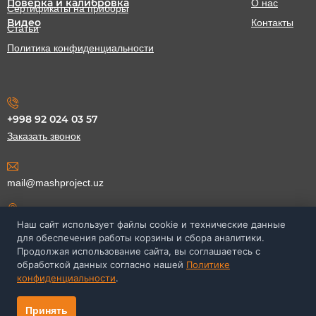
Поверка и калибровка
О нас
Сертификаты на приборы
Видео
Контакты
Статьи
Политика конфиденциальности
+998 92 024 03 57
Заказать звонок
mail@mashproject.uz
Наш сайт использует файлы cookie и технические данные
ул. Нукус 85а,
г. Ташкент, Узбекистан
для обеспечения работы корзины и сбора аналитики.
Продолжая использование сайта, вы соглашаетесь с
обработкой данных согласно нашей
Политике
конфиденциальности
.
© НПП «Машпроект», 2017-2026
Принять