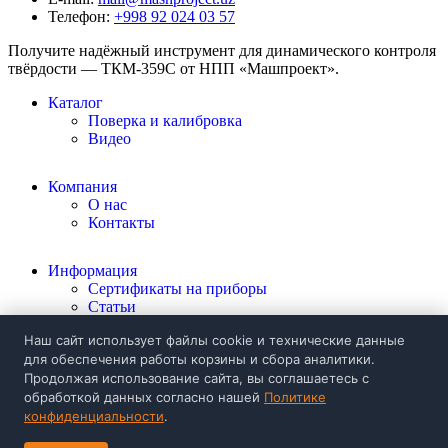
Телефон:
+998 92 024 03 57
Получите надёжный инструмент для динамического контроля
твёрдости — ТКМ-359С от НПП «Машпроект».
Каталог
Поверка и калибровка
Видео
Компания
О нас
Контакты
Информация
Сертификаты на приборы
Статьи
Политика конфиденциальности
Наш сайт использует файлы cookie и технические данные
для обеспечения работы корзины и сбора аналитики.
+998 92 024 03 57
Продолжая использование сайта, вы соглашаетесь с
Заказать звонок
обработкой данных согласно нашей
Политике
mail@mashproject.uz
конфиденциальности
.
ул. Нукус 85а,
г. Ташкент, Узбекистан