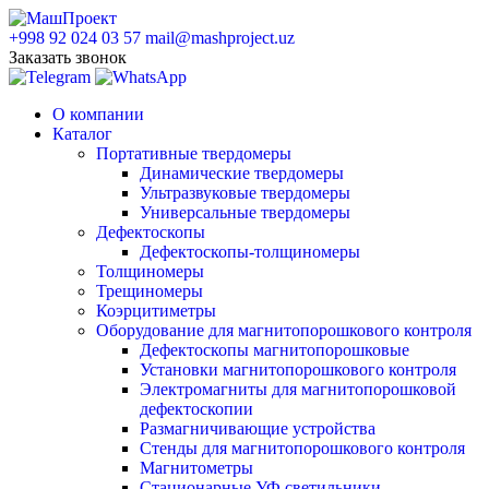
+998 92 024 03 57
mail@mashproject.uz
Заказать звонок
О компании
Каталог
Портативные твердомеры
Динамические твердомеры
Ультразвуковые твердомеры
Универсальные твердомеры
Дефектоскопы
Дефектоскопы-толщиномеры
Толщиномеры
Трещиномеры
Коэрцитиметры
Оборудование для магнитопорошкового контроля
Дефектоскопы магнитопорошковые
Установки магнитопорошкового контроля
Электромагниты для магнитопорошковой
дефектоскопии
Размагничивающие устройства
Стенды для магнитопорошкового контроля
Магнитометры
Стационарные УФ светильники