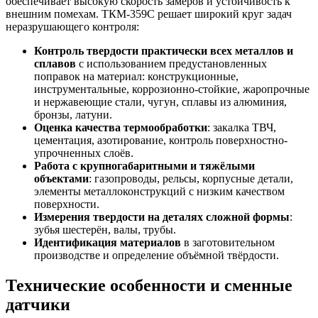
обеспечивает высокую скорость замеров и устойчивость к
внешним помехам. ТКМ-359С решает широкий круг задач
неразрушающего контроля:
Контроль твердости практически всех металлов и
сплавов
с использованием предустановленных
поправок на материал: конструкционные,
инструментальные, коррозионно-стойкие, жаропрочные
и нержавеющие стали, чугун, сплавы из алюминия,
бронзы, латуни.
Оценка качества термообработки
: закалка ТВЧ,
цементация, азотирование, контроль поверхностно-
упрочненных слоёв.
Работа с крупногабаритными и тяжёлыми
объектами
: газопроводы, рельсы, корпусные детали,
элементы металлоконструкций с низким качеством
поверхности.
Измерения твердости на деталях сложной формы
:
зубья шестерён, валы, трубы.
Идентификация материалов
в заготовительном
производстве и определение объёмной твёрдости.
Технические особенности и сменные
датчики