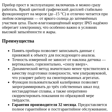
Прибор прост в эксплуатации: включаешь и можно сразу
работать. Яркий цветной графический дисплей стабильно
функционирует на морозе (до -15 °C) и отлично читается при
любом освещении — от яркого солнца до затемнённых
участков цеха. Пыле-влагозащищённый корпус IP65 надёжно
оберегает электронику, что особенно важно в условиях
высокой запылённости и жары.
Преимущества
Память прибора позволяет записывать данные с
привязкой к объекту для последующего анализа.
Точность измерений не зависит от наклона датчика —
вертикально, горизонтально, «снизу вверх».
Динамический метод значительно менее чувствителен к
качеству подготовки поверхности, чем ультразвуковой,
что ускоряет работу на смонтированных агрегатах.
Функция пользовательской калибровки позволяет
запрограммировать до трёх собственных шкал под
нестандартные сплавы, а также оперативно
скорректировать показания по образцовой мере
твёрдости.
Гарантия производителя 32 месяца
. Предоставляется
полное гарантийное и постгарантийное обслуживание,