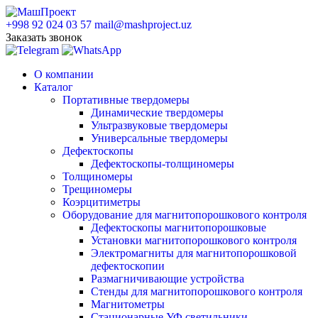
+998 92 024 03 57
mail@mashproject.uz
Заказать звонок
О компании
Каталог
Портативные твердомеры
Динамические твердомеры
Ультразвуковые твердомеры
Универсальные твердомеры
Дефектоскопы
Дефектоскопы-толщиномеры
Толщиномеры
Трещиномеры
Коэрцитиметры
Оборудование для магнитопорошкового контроля
Дефектоскопы магнитопорошковые
Установки магнитопорошкового контроля
Электромагниты для магнитопорошковой
дефектоскопии
Размагничивающие устройства
Стенды для магнитопорошкового контроля
Магнитометры
Стационарные УФ светильники