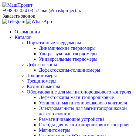
+998 92 024 03 57
mail@mashproject.uz
Заказать звонок
О компании
Каталог
Портативные твердомеры
Динамические твердомеры
Ультразвуковые твердомеры
Универсальные твердомеры
Дефектоскопы
Дефектоскопы-толщиномеры
Толщиномеры
Трещиномеры
Коэрцитиметры
Оборудование для магнитопорошкового контроля
Дефектоскопы магнитопорошковые
Установки магнитопорошкового контроля
Электромагниты для магнитопорошковой
дефектоскопии
Размагничивающие устройства
Стенды для магнитопорошкового контроля
Магнитометры
Стационарные УФ светильники