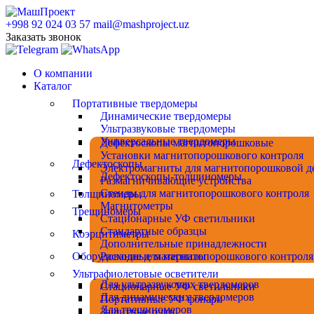
+998 92 024 03 57
mail@mashproject.uz
Заказать звонок
О компании
Каталог
Портативные твердомеры
Динамические твердомеры
Ультразвуковые твердомеры
Универсальные твердомеры
Дефектоскопы магнитопорошковые
Установки магнитопорошкового контроля
Дефектоскопы
Электромагниты для магнитопорошковой д
Дефектоскопы-толщиномеры
Размагничивающие устройства
Стенды для магнитопорошкового контроля
Толщиномеры
Магнитометры
Трещиномеры
Стационарные УФ светильники
Стандартные образцы
Коэрцитиметры
Дополнительные принадлежности
Оборудование для магнитопорошкового контроля
Расходные материалы
Ультрафиолетовые осветители
Для ультразвуковых твердомеров
Стационарные УФ светильники
Для динамических твердомеров
Портативные УФ фонари
Для трещиномеров
Защитные очки