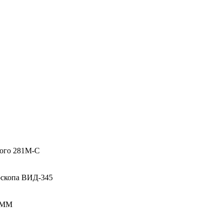
ного 281М-С
оскопа ВИД-345
12ММ