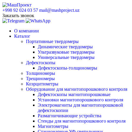
+998 92 024 03 57
mail@mashproject.uz
Заказать звонок
О компании
Каталог
Портативные твердомеры
Динамические твердомеры
Ультразвуковые твердомеры
Универсальные твердомеры
Дефектоскопы
Дефектоскопы-толщиномеры
Толщиномеры
Трещиномеры
Коэрцитиметры
Оборудование для магнитопорошкового контроля
Дефектоскопы магнитопорошковые
Установки магнитопорошкового контроля
Электромагниты для магнитопорошковой
дефектоскопии
Размагничивающие устройства
Стенды для магнитопорошкового контроля
Магнитометры
Стационарные УФ светильники