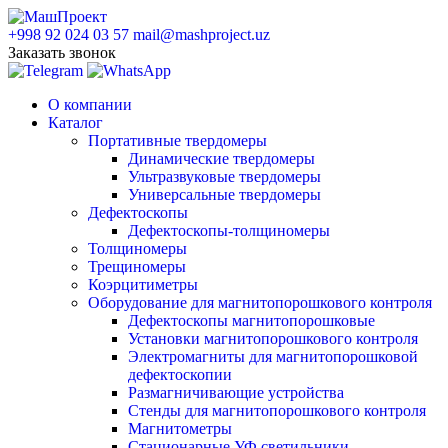
+998 92 024 03 57
mail@mashproject.uz
Заказать звонок
О компании
Каталог
Портативные твердомеры
Динамические твердомеры
Ультразвуковые твердомеры
Универсальные твердомеры
Дефектоскопы
Дефектоскопы-толщиномеры
Толщиномеры
Трещиномеры
Коэрцитиметры
Оборудование для магнитопорошкового контроля
Дефектоскопы магнитопорошковые
Установки магнитопорошкового контроля
Электромагниты для магнитопорошковой
дефектоскопии
Размагничивающие устройства
Стенды для магнитопорошкового контроля
Магнитометры
Стационарные УФ светильники