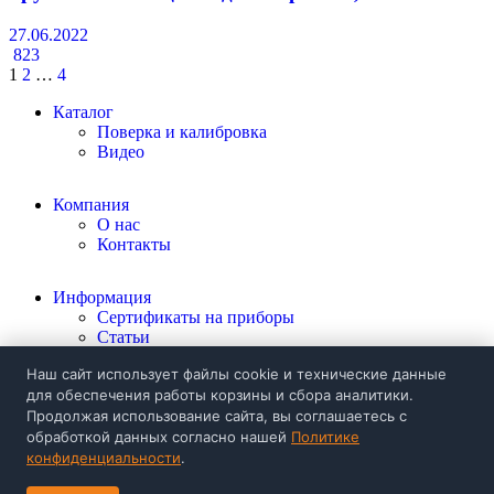
27.06.2022
823
Навигация
1
2
…
4
по
Каталог
Поверка и калибровка
записям
Видео
Компания
О нас
Контакты
Информация
Сертификаты на приборы
Статьи
Политика конфиденциальности
Наш сайт использует файлы cookie и технические данные
для обеспечения работы корзины и сбора аналитики.
+998 92 024 03 57
Продолжая использование сайта, вы соглашаетесь с
Заказать звонок
обработкой данных согласно нашей
Политике
mail@mashproject.uz
конфиденциальности
.
ул. Нукус 85а,
г. Ташкент, Узбекистан