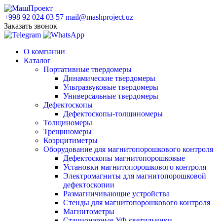
+998 92 024 03 57
mail@mashproject.uz
Заказать звонок
О компании
Каталог
Портативные твердомеры
Динамические твердомеры
Ультразвуковые твердомеры
Универсальные твердомеры
Дефектоскопы
Дефектоскопы-толщиномеры
Толщиномеры
Трещиномеры
Коэрцитиметры
Оборудование для магнитопорошкового контроля
Дефектоскопы магнитопорошковые
Установки магнитопорошкового контроля
Электромагниты для магнитопорошковой
дефектоскопии
Размагничивающие устройства
Стенды для магнитопорошкового контроля
Магнитометры
Стационарные УФ светильники