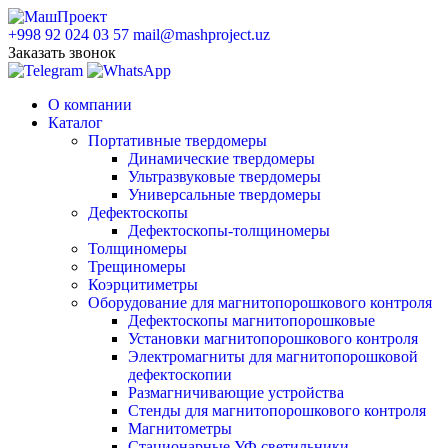
+998 92 024 03 57
mail@mashproject.uz
Заказать звонок
О компании
Каталог
Портативные твердомеры
Динамические твердомеры
Ультразвуковые твердомеры
Универсальные твердомеры
Дефектоскопы
Дефектоскопы-толщиномеры
Толщиномеры
Трещиномеры
Коэрцитиметры
Оборудование для магнитопорошкового контроля
Дефектоскопы магнитопорошковые
Установки магнитопорошкового контроля
Электромагниты для магнитопорошковой
дефектоскопии
Размагничивающие устройства
Стенды для магнитопорошкового контроля
Магнитометры
Стационарные УФ светильники