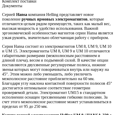
Комплект поставки
Документы
Серией
Hansa
компания Helling представляет новое
поколение
ручных ярмовых электромагнитов
, которые
отличаются целым рядом преимуществ, таких как малый вес,
высокая мощность и удобство использования. Важной
эргономической особенностью магнитов серии Hansa является
узкая рукоять, значительно облегчающая работу с прибором.
Серия Hansa состоит из электромагнитов UM 8, UM 9, UM 10
и UM 15. Электромагниты UM 8, UM 9 и UM 10 отличаются
габаритными размерами (межполюсным расстоянием и
длиной плеча), весом и подъемной силой. В качестве опции
поставляются двухзвенные регулируемые полюса, нижние
звенья которых могут поворачиваться внутрь или наружу на
45°. Этим можно либо уменьшить, либо увеличить
межполюсное расстояние приблизительно на 60 мм.
Благодаря углу наклона контактной поверхности полюсов 45°
достигается оптимальное соответствие геометрии
проверяемой детали. Электромагнит UM15 в стандартном
исполнении оснащен трехзвенными гибкими полюсами. За
счет этого межполюсное расстояние может устанавливаться в
пределах от 95 до 250 мм.