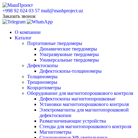
+998 92 024 03 57
mail@mashproject.uz
Заказать звонок
О компании
Каталог
Портативные твердомеры
Динамические твердомеры
Ультразвуковые твердомеры
Универсальные твердомеры
Дефектоскопы
Дефектоскопы-толщиномеры
Толщиномеры
Трещиномеры
Коэрцитиметры
Оборудование для магнитопорошкового контроля
Дефектоскопы магнитопорошковые
Установки магнитопорошкового контроля
Электромагниты для магнитопорошковой
дефектоскопии
Размагничивающие устройства
Стенды для магнитопорошкового контроля
Магнитометры
Стационарные УФ светильники