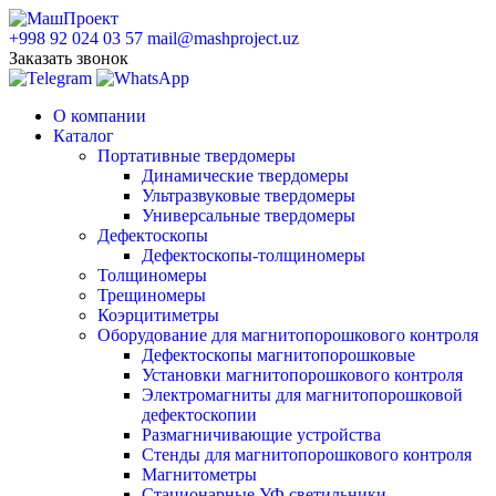
+998 92 024 03 57
mail@mashproject.uz
Заказать звонок
О компании
Каталог
Портативные твердомеры
Динамические твердомеры
Ультразвуковые твердомеры
Универсальные твердомеры
Дефектоскопы
Дефектоскопы-толщиномеры
Толщиномеры
Трещиномеры
Коэрцитиметры
Оборудование для магнитопорошкового контроля
Дефектоскопы магнитопорошковые
Установки магнитопорошкового контроля
Электромагниты для магнитопорошковой
дефектоскопии
Размагничивающие устройства
Стенды для магнитопорошкового контроля
Магнитометры
Стационарные УФ светильники