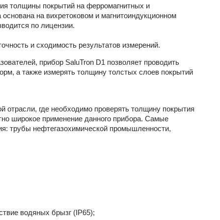
ния толщины покрытий на ферромагнитных и
 основана на вихретоковом и магнитоиндукционном
водится по лицензии.
очность и сходимость результатов измерений.
ователей, прибор SaluTron D1 позволяет проводить
орм, а также измерять толщину толстых слоев покрытий
й отрасли, где необходимо проверять толщину покрытия
ятно широкое применение данного прибора. Самые
ия: трубы нефтегазохимической промышленности,
твие водяных брызг (IP65);