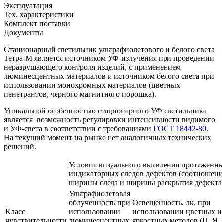
Эксплуатация
Тех. характеристики
Комплект поставки
Документы
Стационарный светильник ультрафиолетового и белого света
Тетра-М является источником УФ-излучения при проведении
неразрушающего контроля изделий, с применением
люминесцентных материалов и источником белого света при
использовании монохромных материалов (цветных
пенетрантов, черного магнитного порошка).
Уникальной особенностью стационарного УФ светильника
является возможность регулировки интенсивности видимого
и УФ-света в соответствии с требованиями
ГОСТ 18442-80
.
На текущий момент на рынке нет аналогичных технических
решений.
Условия визуального выявления протяженн
индикаторных следов дефектов (соотношен
ширины следа и ширины раскрытия дефекта 
Ультрафиолетовая
облученность при
Освещенность, лк, при
Класс
использовании
использовании цветных и
чувствительности
люминесцентных
яркостных методов (Ц, Я,