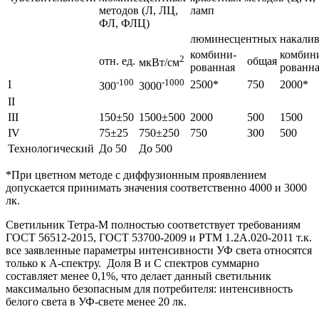
методов (Л, ЛЦ,
ламп
ФЛ, ФЛЦ)
люминесцентных
накали
комбини-
комбин
2
отн. ед.
общая
мкВт/см
рованная
рованн
-100
-1000
I
2500*
750
2000*
300
3000
II
III
150±50
1500±500
2000
500
1500
IV
75±25
750±250
750
300
500
Технологический
До 50
До 500
*При цветном методе с диффузионным проявлением
допускается принимать значения соответственно 4000 и 3000
лк.
Светильник Тетра-М полностью соответствует требованиям
ГОСТ 56512-2015, ГОСТ 53700-2009 и РТМ 1.2А.020-2011 т.к.
все заявленные параметры интенсивности УФ света относятся
только к А-спектру. Доля B и C спектров суммарно
составляет менее 0,1%, что делает данный светильник
максимально безопасным для потребителя: интенсивность
белого света в УФ-свете менее 20 лк.