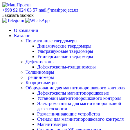
+998 92 024 03 57
mail@mashproject.uz
Заказать звонок
О компании
Каталог
Портативные твердомеры
Динамические твердомеры
Ультразвуковые твердомеры
Универсальные твердомеры
Дефектоскопы
Дефектоскопы-толщиномеры
Толщиномеры
Трещиномеры
Коэрцитиметры
Оборудование для магнитопорошкового контроля
Дефектоскопы магнитопорошковые
Установки магнитопорошкового контроля
Электромагниты для магнитопорошковой
дефектоскопии
Размагничивающие устройства
Стенды для магнитопорошкового контроля
Магнитометры
Стационарные УФ светильники