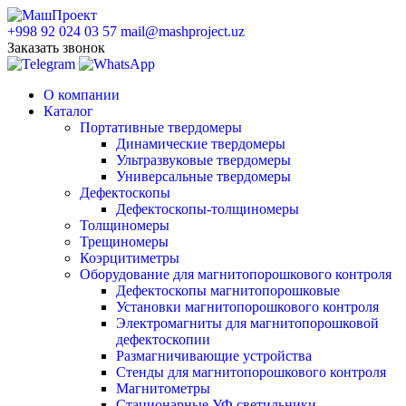
+998 92 024 03 57
mail@mashproject.uz
Заказать звонок
О компании
Каталог
Портативные твердомеры
Динамические твердомеры
Ультразвуковые твердомеры
Универсальные твердомеры
Дефектоскопы
Дефектоскопы-толщиномеры
Толщиномеры
Трещиномеры
Коэрцитиметры
Оборудование для магнитопорошкового контроля
Дефектоскопы магнитопорошковые
Установки магнитопорошкового контроля
Электромагниты для магнитопорошковой
дефектоскопии
Размагничивающие устройства
Стенды для магнитопорошкового контроля
Магнитометры
Стационарные УФ светильники